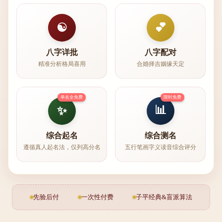
💕
☯️
八字详批
八字配对
精准分析格局喜用
合婚择吉姻缘天定
单名全免费
限时免费
📊
✨
综合起名
综合测名
遵循真人起名法，仅列高分名
五行笔画字义读音综合评分
先验后付
一次性付费
子平经典&盲派算法