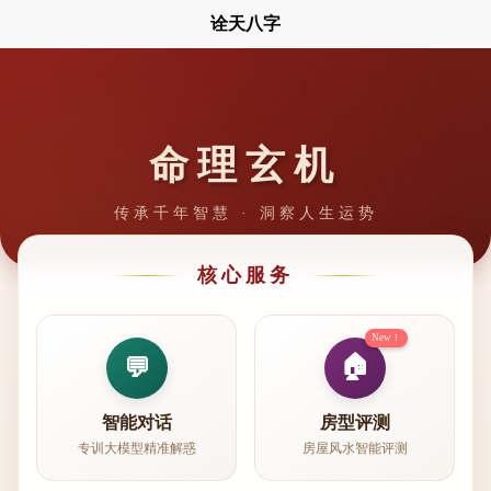
诠天八字
命理玄机
传承千年智慧 · 洞察人生运势
核心服务
New！
🏠
💬
智能对话
房型评测
专训大模型精准解惑
房屋风水智能评测